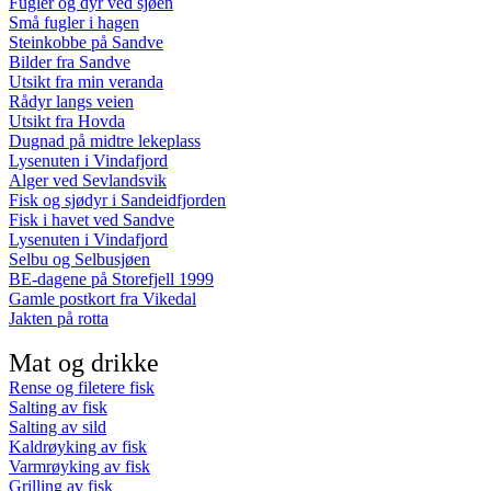
Fugler og dyr ved sjøen
Små fugler i hagen
Steinkobbe på Sandve
Bilder fra Sandve
Utsikt fra min veranda
Rådyr langs veien
Utsikt fra Hovda
Dugnad på midtre lekeplass
Lysenuten i Vindafjord
Alger ved Sevlandsvik
Fisk og sjødyr i Sandeidfjorden
Fisk i havet ved Sandve
Lysenuten i Vindafjord
Selbu og Selbusjøen
BE-dagene på Storefjell 1999
Gamle postkort fra Vikedal
Jakten på rotta
Mat og drikke
Rense og filetere fisk
Salting av fisk
Salting av sild
Kaldrøyking av fisk
Varmrøyking av fisk
Grilling av fisk