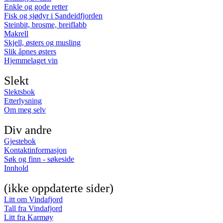
Enkle og gode retter
Fisk og sjødyr i Sandeidfjorden
Steinbit, brosme, breiflabb
Makrell
Skjell, østers og musling
Slik åpnes østers
Hjemmelaget vin
Slekt
Slektsbok
Etterlysning
Om meg selv
Div andre
Gjestebok
Kontaktinformasjon
Søk og finn - søkeside
Innhold
(ikke oppdaterte sider)
Litt om Vindafjord
Tall fra Vindafjord
Litt fra Karmøy